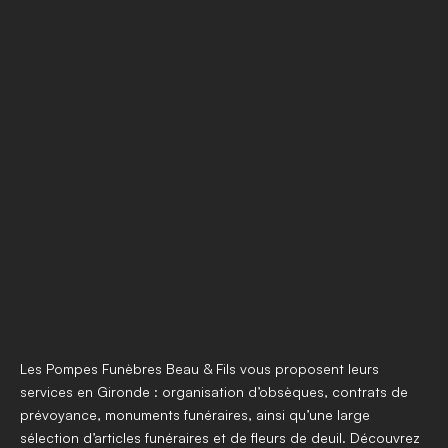
05 57 42 50 23
05 57 42 50 23
Prendre rendez-vous
Nos agences
Nos funérariums
Nous contacter
Obsèques
Prévoyance
Marbrerie funéraire
Avis de décès en ligne
Plaques funéraires
Les Pompes Funèbres Beau & Fils vous proposent leurs 
Fleurs synthétiques
services en Gironde : organisation d’obsèques, contrats de 
prévoyance, monuments funéraires, ainsi qu’une large 
sélection d’articles funéraires et de fleurs de deuil. Découvrez 