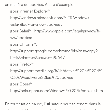
en matière de cookies. A titre d’exemple :
pour Internet Explorer™ : 
http://windows.microsoft.com/fr-FR/windows-
vista/Block-or-allow-cookies
 ;
pour Safari™ : http://www.apple.com/legal/privacy/fr-
ww/cookies/;
pour Chrome™: 
http://support.google.com/chrome/bin/answer.py?
hl=fr&hlrm=en&answer=95647
pour Firefox™ : 
http://support.mozilla.org/fr/kb/Activer%20et%20d%
C3%A9sactiver%20les%20cookies
pour Opera™ : 
http://help.opera.com/Windows/10.20/fr/cookies.html
En tout état de cause, l’utilisateur peut se rendre dans la 